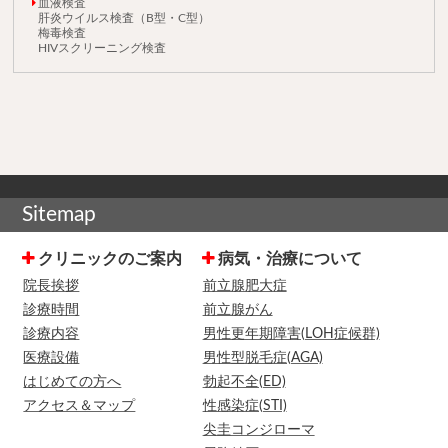
血液検査
肝炎ウイルス検査（B型・C型）
梅毒検査
HIVスクリーニング検査
Sitemap
クリニックのご案内
病気・治療について
院長挨拶
前立腺肥大症
診療時間
前立腺がん
診療内容
男性更年期障害(LOH症候群)
医療設備
男性型脱毛症(AGA)
はじめての方へ
勃起不全(ED)
アクセス＆マップ
性感染症(STI)
尖圭コンジローマ